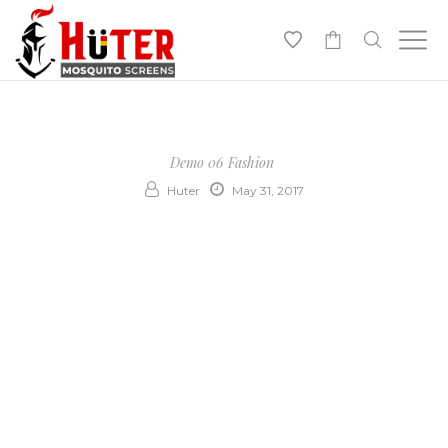
-
Demo 06
Fashion
Huter
May 31, 2017