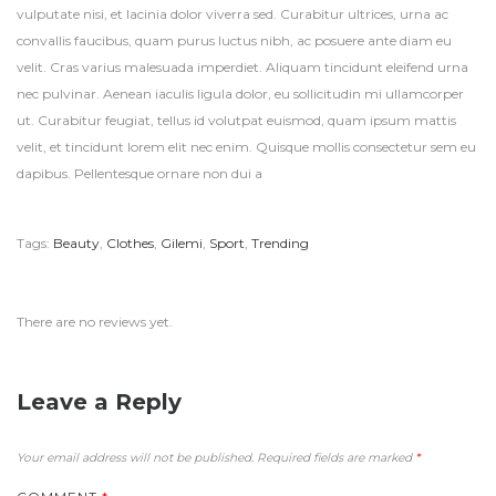
vulputate nisi, et lacinia dolor viverra sed. Curabitur ultrices, urna ac
convallis faucibus, quam purus luctus nibh, ac posuere ante diam eu
velit. Cras varius malesuada imperdiet. Aliquam tincidunt eleifend urna
nec pulvinar. Aenean iaculis ligula dolor, eu sollicitudin mi ullamcorper
ut. Curabitur feugiat, tellus id volutpat euismod, quam ipsum mattis
velit, et tincidunt lorem elit nec enim. Quisque mollis consectetur sem eu
dapibus. Pellentesque ornare non dui a
Tags:
Beauty
,
Clothes
,
Gilemi
,
Sport
,
Trending
There are no reviews yet.
Leave a Reply
Your email address will not be published.
Required fields are marked
*