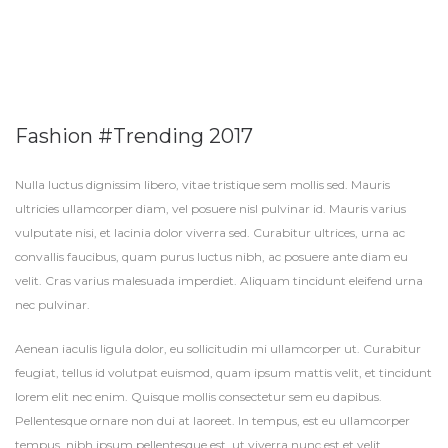
Fashion #Trending 2017
Nulla luctus dignissim libero, vitae tristique sem mollis sed. Mauris
ultricies ullamcorper diam, vel posuere nisl pulvinar id. Mauris varius
vulputate nisi, et lacinia dolor viverra sed. Curabitur ultrices, urna ac
convallis faucibus, quam purus luctus nibh, ac posuere ante diam eu
velit. Cras varius malesuada imperdiet. Aliquam tincidunt eleifend urna
nec pulvinar.
Aenean iaculis ligula dolor, eu sollicitudin mi ullamcorper ut. Curabitur
feugiat, tellus id volutpat euismod, quam ipsum mattis velit, et tincidunt
lorem elit nec enim. Quisque mollis consectetur sem eu dapibus.
Pellentesque ornare non dui at laoreet. In tempus, est eu ullamcorper
tempus, nibh ipsum pellentesque est, ut viverra nunc est et velit