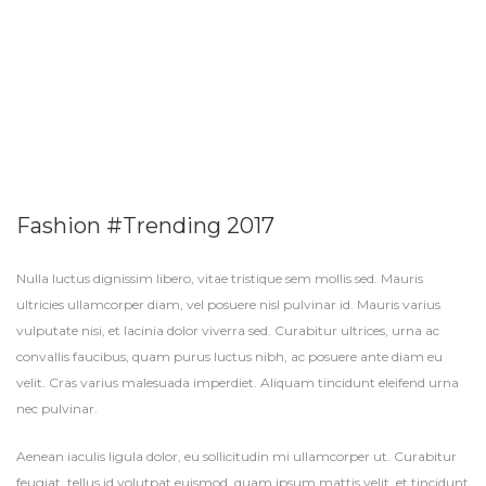
Fashion #Trending 2017
Nulla luctus dignissim libero, vitae tristique sem mollis sed. Mauris
ultricies ullamcorper diam, vel posuere nisl pulvinar id. Mauris varius
vulputate nisi, et lacinia dolor viverra sed. Curabitur ultrices, urna ac
convallis faucibus, quam purus luctus nibh, ac posuere ante diam eu
velit. Cras varius malesuada imperdiet. Aliquam tincidunt eleifend urna
nec pulvinar.
Aenean iaculis ligula dolor, eu sollicitudin mi ullamcorper ut. Curabitur
feugiat, tellus id volutpat euismod, quam ipsum mattis velit, et tincidunt