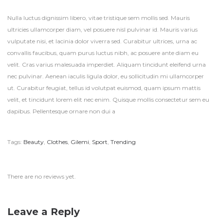
Nulla luctus dignissim libero, vitae tristique sem mollis sed. Mauris
ultricies ullamcorper diam, vel posuere nisl pulvinar id. Mauris varius
vulputate nisi, et lacinia dolor viverra sed. Curabitur ultrices, urna ac
convallis faucibus, quam purus luctus nibh, ac posuere ante diam eu
velit. Cras varius malesuada imperdiet. Aliquam tincidunt eleifend urna
nec pulvinar. Aenean iaculis ligula dolor, eu sollicitudin mi ullamcorper
ut. Curabitur feugiat, tellus id volutpat euismod, quam ipsum mattis
velit, et tincidunt lorem elit nec enim. Quisque mollis consectetur sem eu
dapibus. Pellentesque ornare non dui a
Tags:
Beauty
,
Clothes
,
Gilemi
,
Sport
,
Trending
There are no reviews yet.
Leave a Reply