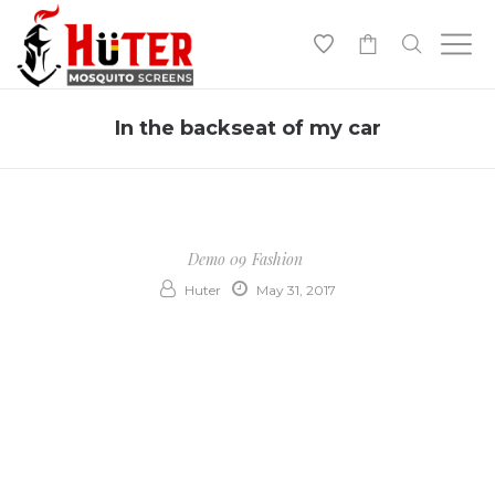
-
In the backseat of my car
Demo 09
Fashion
Huter
May 31, 2017