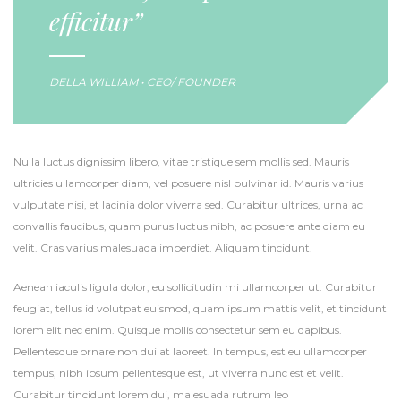
efficitur”
DELLA WILLIAM • CEO/ FOUNDER
Nulla luctus dignissim libero, vitae tristique sem mollis sed. Mauris
ultricies ullamcorper diam, vel posuere nisl pulvinar id. Mauris varius
vulputate nisi, et lacinia dolor viverra sed. Curabitur ultrices, urna ac
convallis faucibus, quam purus luctus nibh, ac posuere ante diam eu
velit. Cras varius malesuada imperdiet. Aliquam tincidunt.
Aenean iaculis ligula dolor, eu sollicitudin mi ullamcorper ut. Curabitur
feugiat, tellus id volutpat euismod, quam ipsum mattis velit, et tincidunt
lorem elit nec enim. Quisque mollis consectetur sem eu dapibus.
Pellentesque ornare non dui at laoreet. In tempus, est eu ullamcorper
tempus, nibh ipsum pellentesque est, ut viverra nunc est et velit.
Curabitur tincidunt lorem dui, malesuada rutrum leo