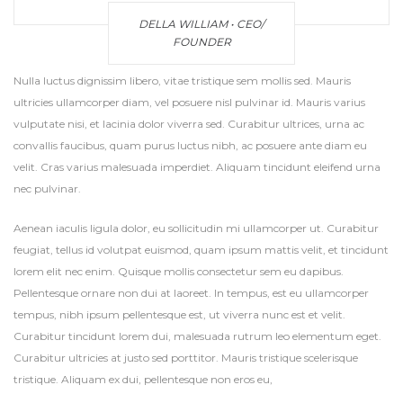
DELLA WILLIAM • CEO/
FOUNDER
Nulla luctus dignissim libero, vitae tristique sem mollis sed. Mauris
ultricies ullamcorper diam, vel posuere nisl pulvinar id. Mauris varius
vulputate nisi, et lacinia dolor viverra sed. Curabitur ultrices, urna ac
convallis faucibus, quam purus luctus nibh, ac posuere ante diam eu
velit. Cras varius malesuada imperdiet. Aliquam tincidunt eleifend urna
nec pulvinar.
Aenean iaculis ligula dolor, eu sollicitudin mi ullamcorper ut. Curabitur
feugiat, tellus id volutpat euismod, quam ipsum mattis velit, et tincidunt
lorem elit nec enim. Quisque mollis consectetur sem eu dapibus.
Pellentesque ornare non dui at laoreet. In tempus, est eu ullamcorper
tempus, nibh ipsum pellentesque est, ut viverra nunc est et velit.
Curabitur tincidunt lorem dui, malesuada rutrum leo elementum eget.
Curabitur ultricies at justo sed porttitor. Mauris tristique scelerisque
tristique. Aliquam ex dui, pellentesque non eros eu,